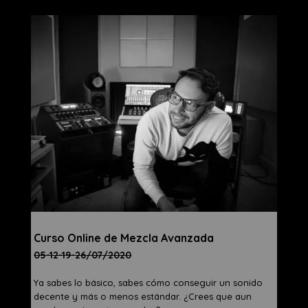
Curso Online de Mezcla Avanzada
05-12-19-26/07/2020
Ya sabes lo básico, sabes cómo conseguir un sonido
decente y más o menos estándar. ¿Crees que aun